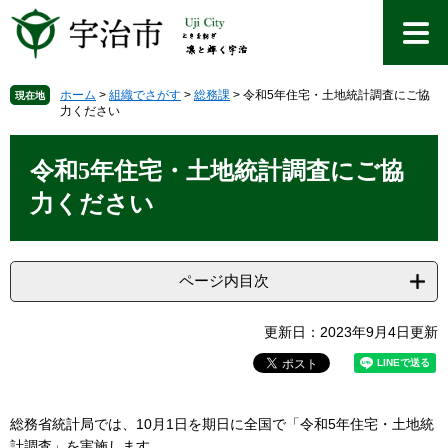
ペ
メ
ー
ニ
ジ
ュ
の
ー
先
を
ホーム
>
組織でさがす
>
総務課
>
令和5年住宅・土地統計調査にご協
現在地
力ください
頭
飛
で
ば
本
す
し
文
令和5年住宅・土地統計調査にご協
。
て
本
力ください
文
へ
ページ内目次
更新日：2023年9月4日更新
総務省統計局では、10月1日を期日に全国で「令和5年住宅・土地統
計調査」を実施します。