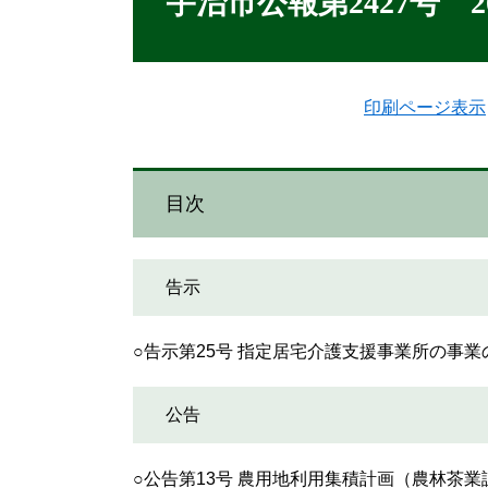
宇治市公報第2427号 2
印刷ページ表示
目次
告示
○告示第25号 指定居宅介護支援事業所の事
公告
○公告第13号 農用地利用集積計画（農林茶業