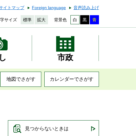
サイトマップ
Foreign language
音声読み上げ
字サイズ
標準
拡大
背景色
白
黒
青
し
市政
地図でさがす
カレンダーでさがす
見つからないときは