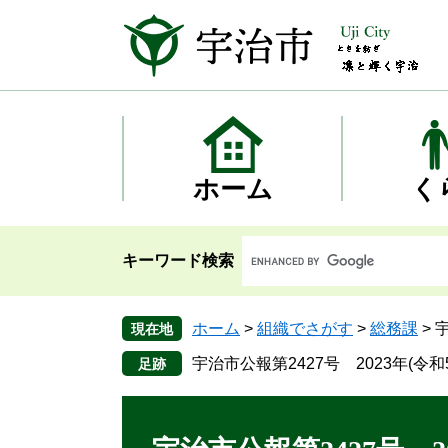
ペ
メ
ー
ニ
ジ
ュ
の
ー
先
を
頭
飛
で
ば
す
し
ホーム
く
。
て
本
文
キーワード検索
へ
ホーム
>
組織でさがす
>
総務課
>
宇
現在地
宇治市公報第2427号 2023年(令和
本
文