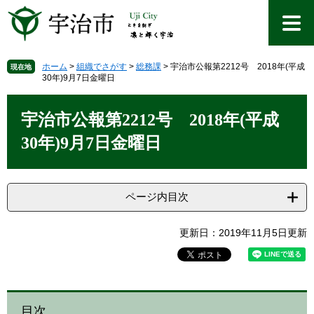
ペ
メ
ー
ニ
ジ
ュ
の
ー
先
を
ホーム
>
組織でさがす
>
総務課
>
宇治市公報第2212号 2018年(平成
現在地
30年)9月7日金曜日
頭
飛
で
ば
本
す
し
文
宇治市公報第2212号 2018年(平成
。
て
本
30年)9月7日金曜日
文
へ
ページ内目次
更新日：2019年11月5日更新
目次