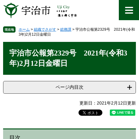
ペ
メ
ー
ニ
ジ
ュ
の
ー
先
を
ホーム
>
組織でさがす
>
総務課
>
宇治市公報第2329号 2021年(令和
現在地
3年)2月12日金曜日
頭
飛
で
ば
本
す
し
文
宇治市公報第2329号 2021年(令和3
。
て
本
年)2月12日金曜日
文
へ
ページ内目次
更新日：2021年2月12日更新
目次