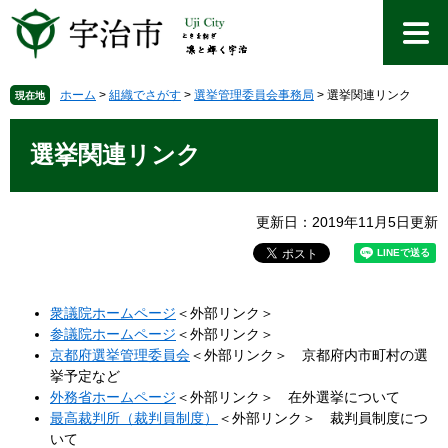
ペ
メ
ー
ニ
ジ
ュ
の
ー
先
を
ホーム
>
組織でさがす
>
選挙管理委員会事務局
>
選挙関連リンク
現在地
頭
飛
本
で
ば
文
選挙関連リンク
す
し
。
て
本
文
更新日：2019年11月5日更新
へ
衆議院ホームページ
＜外部リンク＞
参議院ホームページ
＜外部リンク＞
京都府選挙管理委員会
＜外部リンク＞
京都府内市町村の選
挙予定など
外務省ホームページ
＜外部リンク＞
在外選挙について
最高裁判所（裁判員制度）
＜外部リンク＞
裁判員制度につ
いて