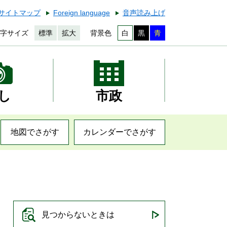
サイトマップ
Foreign language
音声読み上げ
字サイズ
標準
拡大
背景色
白
黒
青
し
市政
地図でさがす
カレンダーでさがす
見つからないときは