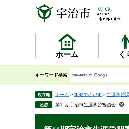
ペ
メ
ー
ニ
ジ
ュ
の
ー
先
を
頭
飛
で
ば
す
し
ホーム
く
。
て
本
文
キーワード検索
へ
ホーム
>
組織でさがす
>
生涯学習
現在地
第11期宇治市生涯学習審議会
本
文