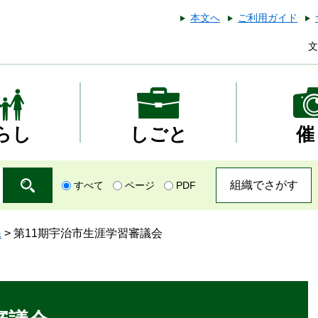
本文へ
ご利用ガイド
文
らし
しごと
催
組織でさがす
すべて
ページ
PDF
課
>
第11期宇治市生涯学習審議会