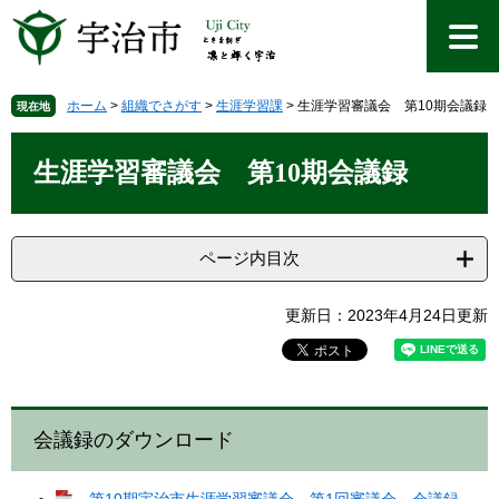
ペ
メ
ー
ニ
ジ
ュ
の
ー
先
を
ホーム
>
組織でさがす
>
生涯学習課
>
生涯学習審議会 第10期会議録
現在地
頭
飛
本
で
ば
文
生涯学習審議会 第10期会議録
す
し
。
て
本
文
ページ内目次
へ
更新日：2023年4月24日更新
会議録のダウンロード