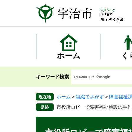
ペ
メ
ー
ニ
ジ
ュ
の
ー
先
を
頭
飛
で
ば
す
し
ホーム
く
。
て
本
文
キーワード検索
へ
ホーム
>
組織でさがす
>
障害福祉
現在地
市役所ロビーで障害福祉施設の手作
本
文