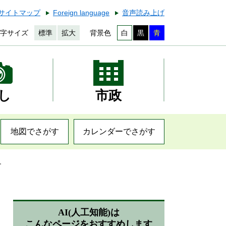
サイトマップ
Foreign language
音声読み上げ
字サイズ
標準
拡大
背景色
白
黒
青
し
市政
地図でさがす
カレンダーでさがす
す
AI(人工知能)は
こんなページをおすすめします