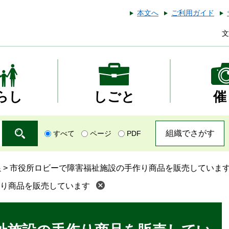
本文へ
ご利用ガイド
文
らし
しごと
催
組織でさがす
すべて
ページ
PDF
課
>
市役所ロビーで障害福祉施設の手作り商品を販売していま
り商品を販売しています