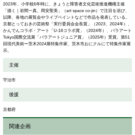
2023年、小学校6年時に、きょうと障害者文化芸術推進機構主催
「描く｜岩間一真、岡安聖美」（art space co-jin）で注目を浴び、
以降、各地の展覧会やライブペイントなどで作品を発表している。
京都とっておきの芸術祭「実行委員会会長賞」（2023、2024年）、
かんでんコラボ・アート「U-18コラボ賞」（2024年）、パラアート
Tokyo国際交流展「パラアートジュニア賞」（2025年）受賞。第51
回現代美術ー茨木2024展特集作家、茨木市おにクルにて特集作家展
示。
主催
宇治市
後援
京都府
関連企画