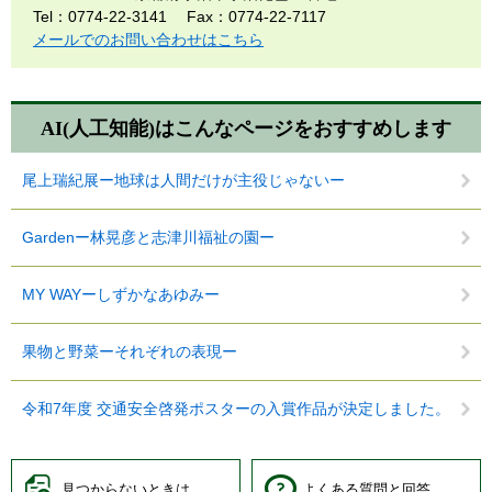
Tel：0774-22-3141
Fax：0774-22-7117
メールでのお問い合わせはこちら
AI(人工知能)は
こんなページをおすすめします
尾上瑞紀展ー地球は人間だけが主役じゃないー
Gardenー林晃彦と志津川福祉の園ー
MY WAYーしずかなあゆみー
果物と野菜ーそれぞれの表現ー
令和7年度 交通安全啓発ポスターの入賞作品が決定しました。
見つからないときは
よくある質問と回答