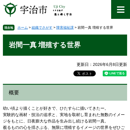
ペ
メ
ー
ニ
ジ
ュ
の
ー
先
を
ホーム
>
組織でさがす
>
障害福祉課
>
岩間一真 増殖する世界
現在地
頭
飛
本
で
ば
文
岩間一真 増殖する世界
す
し
。
て
本
文
更新日：2026年6月8日更新
へ
概要
幼い頃より描くことが好きで、ひたすらに描いてきたー。
実験的な画材・技法の追求と、実地を取材し育まれた無数のイメー
ジをもとに、日夜膨大な作品を生み出し続ける岩間一真。
覩るものの心を揺さぶる、無限に増殖するイメージの世界をぜひご