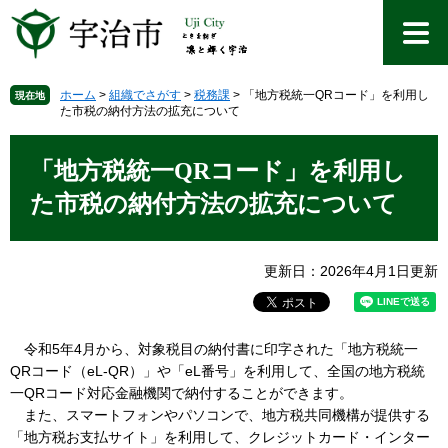
ペ
メ
ー
ニ
ジ
ュ
の
ー
先
を
ホーム
>
組織でさがす
>
税務課
>
「地方税統一QRコード」を利用し
現在地
た市税の納付方法の拡充について
頭
飛
で
ば
本
す
し
文
「地方税統一QRコード」を利用し
。
て
本
た市税の納付方法の拡充について
文
へ
更新日：2026年4月1日更新
令和5年4月から、対象税目の納付書に印字された「地方税統一
QRコード（eL-QR）」や「eL番号」を利用して、全国の地方税統
一QRコード対応金融機関で納付することができます。
また、スマートフォンやパソコンで、地方税共同機構が提供する
「地方税お支払サイト」を利用して、クレジットカード・インター