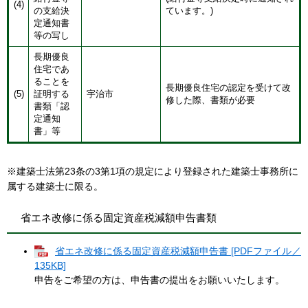
(4)
の支給決
ています。)
定通知書
等の写し
長期優良
住宅であ
ることを
長期優良住宅の認定を受けて改
(5)
証明する
宇治市
修した際、書類が必要
書類「認
定通知
書」等
※建築士法第23条の3第1項の規定により登録された建築士事務所に
属する建築士に限る。
省エネ改修に係る固定資産税減額申告書類
省エネ改修に係る固定資産税減額申告書 [PDFファイル／
135KB]
申告をご希望の方は、申告書の提出をお願いいたします。