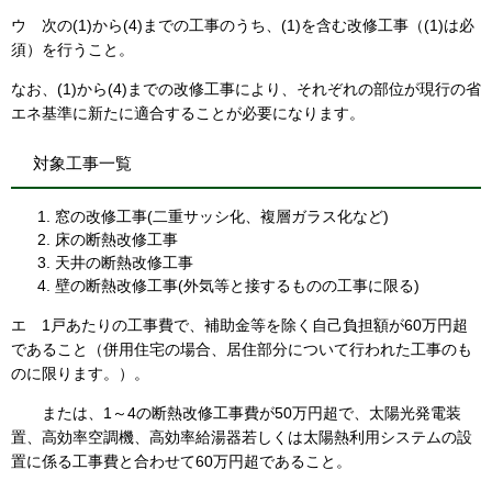
ウ 次の(1)から(4)までの工事のうち、(1)を含む改修工事（(1)は必
須）を行うこと。
なお、(1)から(4)までの改修工事により、それぞれの部位が現行の省
エネ基準に新たに適合することが必要になります。
対象工事一覧
窓の改修工事(二重サッシ化、複層ガラス化など)
床の断熱改修工事
天井の断熱改修工事
壁の断熱改修工事(外気等と接するものの工事に限る)
エ 1戸あたりの工事費で、補助金等を除く自己負担額が60万円超
であること（併用住宅の場合、居住部分について行われた工事のも
のに限ります。）。
または、1～4の断熱改修工事費が50万円超で、太陽光発電装
置、高効率空調機、高効率給湯器若しくは太陽熱利用システムの設
置に係る工事費と合わせて60万円超であること。