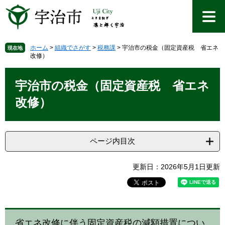
ペ
メ
ー
ニ
ジ
ュ
の
ー
先
を
ホーム
>
組織でさがす
>
税務課
>
宇治市の税金（固定資産税 省エネ
現在地
改修）
頭
飛
で
ば
本
す
し
文
宇治市の税金（固定資産税 省エネ
。
て
本
改修）
文
へ
ページ内目次
更新日：2026年5月1日更新
省エネ改修に伴う固定資産税の減額措置につい