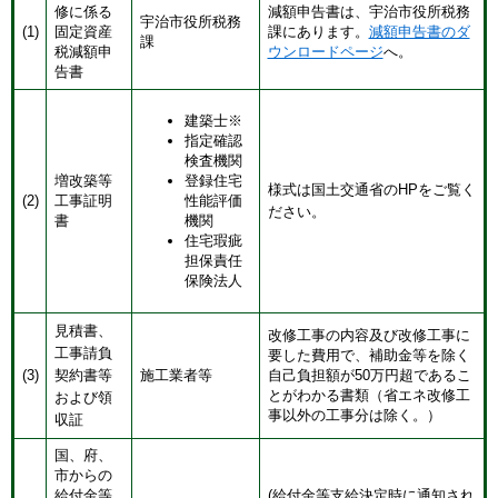
修に係る
減額申告書は、宇治市役所税務
宇治市役所税務
(1)
固定資産
課にあります。
減額申告書のダ
課
税減額申
ウンロードページ
へ。
告書
建築士※
指定確認
検査機関
増改築等
登録住宅
様式は国土交通省のHPをご覧く
(2)
工事証明
性能評価
ださい。
書
機関
住宅瑕疵
担保責任
保険法人
見積書、
改修工事の内容及び改修工事に
工事請負
要した費用で、補助金等を除く
(3)
契約書等
施工業者等
自己負担額が50万円超であるこ
とがわかる書類（省エネ改修工
および領
事以外の工事分は除く。）
収証
国、府、
市からの
給付金等
(給付金等支給決定時に通知され