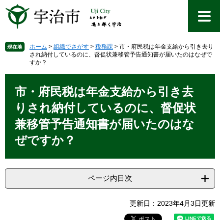
ペ
メ
ー
ニ
ジ
ュ
の
ー
先
を
ホーム
>
組織でさがす
>
税務課
>
市・府民税は年金支給から引き去り
現在地
され納付しているのに、督促状兼移管予告通知書が届いたのはなぜで
頭
飛
すか？
で
ば
す
し
本
。
て
文
市・府民税は年金支給から引き去
本
りされ納付しているのに、督促状
文
へ
兼移管予告通知書が届いたのはな
ぜですか？
ページ内目次
更新日：2023年4月3日更新