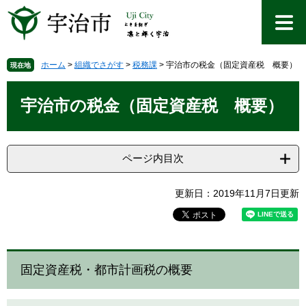
ペ
メ
ー
ニ
ジ
ュ
の
ー
先
を
ホーム
>
組織でさがす
>
税務課
>
宇治市の税金（固定資産税 概要）
現在地
頭
飛
本
で
ば
文
宇治市の税金（固定資産税 概要）
す
し
。
て
本
文
ページ内目次
へ
更新日：2019年11月7日更新
固定資産税・都市計画税の概要