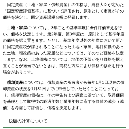
固定資産（土地・家屋・償却資産）の価格は、総務大臣が定めた
「固定資産評価基準」に基づいて評価され、原則として市長がその
価格を決定し、固定資産課税台帳に登録します。
土地・家屋
については、3年ごとの基準年度に全件評価替えを行
い、価格を決定します。第2年度、第3年度は、原則として基準年度
の価格を据え置きます。ただし、基準年度以外の年度において新た
に固定資産税が課されることになった土地・家屋、地目変換のあっ
た土地、増改築のあった家屋などについては、そのつど価格を決定
します。なお、土地価格については、地価の下落があり価格を据え
置くことが適当でないときは、簡易な方法により価格の修正を行う
場合があります。
償却資産
については、償却資産の所有者から毎年1月1日現在の償
却資産の状況を1月31日までに申告していただくことになってお
り、償却資産の価格は、その申告および調査に基づいて、取得価額
を基礎として取得後の経過年数と耐用年数に応ずる価値の減少（減
価）を考慮して評価し、価格を決定します。
税額の計算について