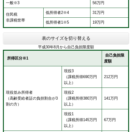
一般※3
56万円
低所得者2※4
31万円
住民税
非課税世帯
低所得者1※5
19万円
表のサイズを切り替える
平成30年8月から自己負担限度額
自己負担限
所得区分※1
度額
現役3
（課税所得690万円
212万円
以上）
現役並み所得者
現役2
（高齢受給者証の負担割合が3
（課税所得380万円
141万円
割の方）
以上）
現役1
（課税所得145万円
67万円
以上）