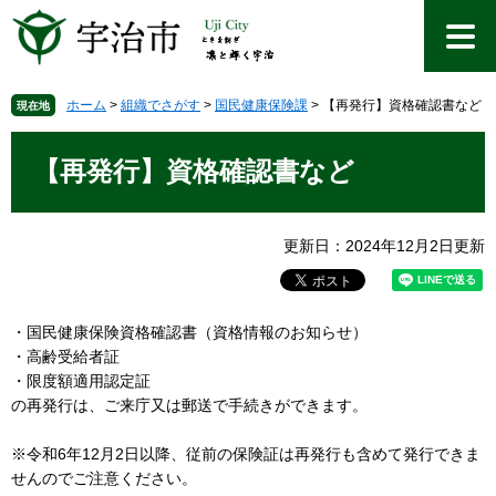
ペ
メ
ー
ニ
ジ
ュ
の
ー
先
を
ホーム
>
組織でさがす
>
国民健康保険課
>
【再発行】資格確認書など
現在地
頭
飛
本
で
ば
文
【再発行】資格確認書など
す
し
。
て
本
文
更新日：2024年12月2日更新
へ
・国民健康保険資格確認書（資格情報のお知らせ）
・高齢受給者証
・限度額適用認定証
の再発行は、ご来庁又は郵送で手続きができます。
※令和6年12月2日以降、従前の保険証は再発行も含めて発行できま
せんのでご注意ください。