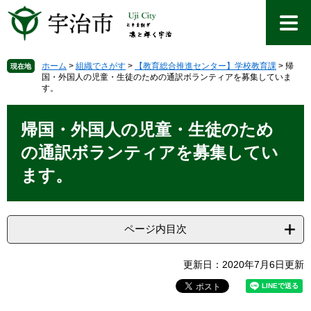
ペ
メ
ー
ニ
ジ
ュ
の
ー
先
を
ホーム
>
組織でさがす
>
【教育総合推進センター】学校教育課
>
帰
現在地
国・外国人の児童・生徒のための通訳ボランティアを募集していま
頭
飛
す。
で
ば
す
し
本
。
て
文
帰国・外国人の児童・生徒のため
本
の通訳ボランティアを募集してい
文
へ
ます。
ページ内目次
更新日：2020年7月6日更新