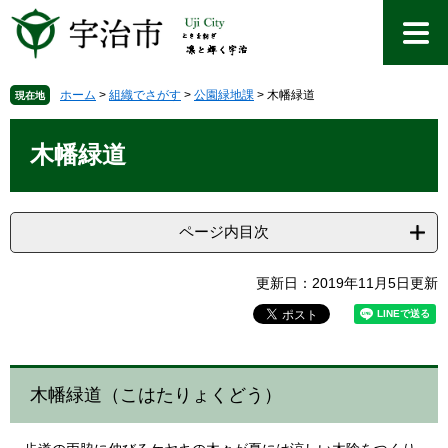
ペ
メ
ー
ニ
ジ
ュ
の
ー
先
を
ホーム
>
組織でさがす
>
公園緑地課
>
木幡緑道
現在地
頭
飛
本
で
ば
文
木幡緑道
す
し
。
て
本
文
ページ内目次
へ
更新日：2019年11月5日更新
木幡緑道（こはたりょくどう）