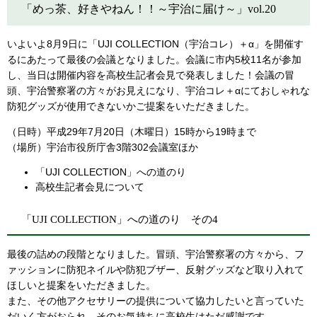
「めっ茶、好きやねん！！～宇治に届け～」vol.20
いよいよ8月9日に「UJI COLLECTION（宇治コレ）＋α」を開催す
るにあたって最後の会議となりました。会議に市内5校11名が参加
し、当日は開催内容を高校生記者会見で発表しました！会議の冒
頭、宇治警察署の方々がお見えになり、宇治コレ＋αにておしゃれな
防犯グッズが使用できないかご提案をいただきました。
（日時）平成29年7月20日（木曜日）15時から19時まで
（場所）宇治市役所庁舎3階302会議室ほか
「UJI COLLECTION」への道のり
高校生記者会見について
「UJI COLLECTION」への道のり その4
最後の詰めの段階となりました。冒頭、宇治警察署の方々から、フ
ァッションに防犯ネイルや防犯ブザー、反射グッズなど取り入れて
ほしいと提案をいただきました。
また、その他アクセサリーの提供について協力したいと言っていた
だいく方がおられ、そのお気持ちに高校生はただ感謝です。