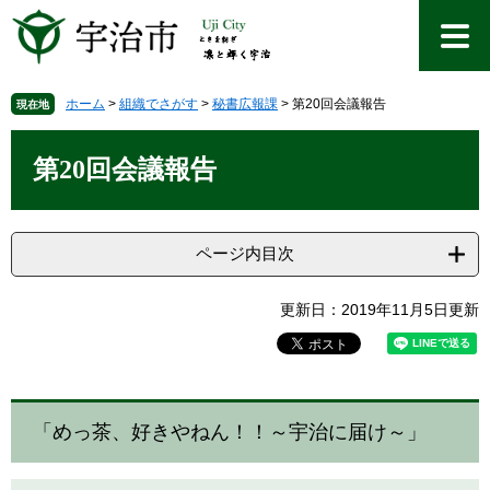
ペ
メ
ー
ニ
ジ
ュ
の
ー
先
を
ホーム
>
組織でさがす
>
秘書広報課
>
第20回会議報告
現在地
頭
飛
本
で
ば
文
第20回会議報告
す
し
。
て
本
文
ページ内目次
へ
更新日：2019年11月5日更新
「めっ茶、好きやねん！！～宇治に届け～」