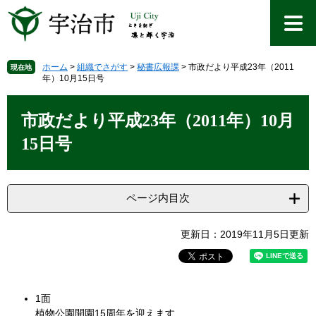
ペ
メ
ー
ニ
ジ
ュ
の
ー
先
を
ホーム
>
組織でさがす
>
秘書広報課
>
市政だより平成23年（2011
現在地
年）10月15日号
頭
飛
で
ば
本
す
し
文
市政だより平成23年（2011年）10月
。
て
本
15日号
文
へ
ページ内目次
更新日：2019年11月5日更新
1面
植物公園開園15周年を迎えます