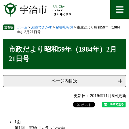
ペ
メ
ー
ニ
ジ
ュ
の
ー
先
を
ホーム
>
組織でさがす
>
秘書広報課
>
市政だより昭和59年（1984
現在地
年）2月21日号
頭
飛
で
ば
本
す
し
文
市政だより昭和59年（1984年）2月
。
て
本
21日号
文
へ
ページ内目次
更新日：2019年11月5日更新
1面
第1回 宇治川マラソン大会