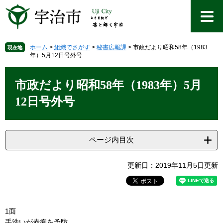
ペ
メ
ー
ニ
ジ
ュ
の
ー
先
を
ホーム
>
組織でさがす
>
秘書広報課
>
市政だより昭和58年（1983
現在地
年）5月12日号外号
頭
飛
で
ば
本
す
し
文
市政だより昭和58年（1983年）5月
。
て
本
12日号外号
文
へ
ページ内目次
更新日：2019年11月5日更新
1面
手洗いが赤痢を予防