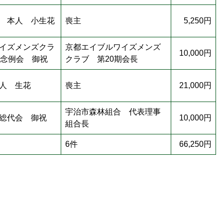
 本人 小生花
喪主
5,250円
イズメンズクラ
京都エイブルワイズメンズ
10,000円
記念例会 御祝
クラブ 第20期会長
人 生花
喪主
21,000円
宇治市森林組合 代表理事
総代会 御祝
10,000円
組合長
6件
66,250円