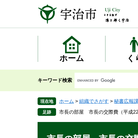
ペ
メ
ー
ニ
ジ
ュ
の
ー
先
を
頭
飛
で
ば
す
し
ホーム
く
。
て
本
文
キーワード検索
へ
ホーム
>
組織でさがす
>
秘書広報
現在地
市長の部屋 市長の交際費（平成22
本
文