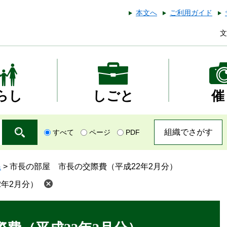
本文へ
ご利用ガイド
文
らし
しごと
催
組織でさがす
すべて
ページ
PDF
課
>
市長の部屋 市長の交際費（平成22年2月分）
年2月分）