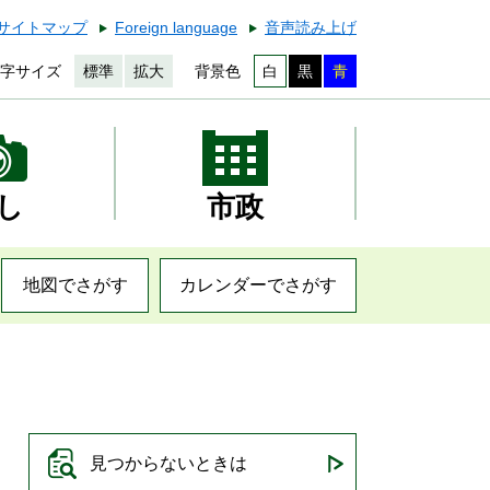
サイトマップ
Foreign language
音声読み上げ
字サイズ
標準
拡大
背景色
白
黒
青
し
市政
地図でさがす
カレンダーでさがす
見つからないときは