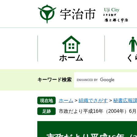
ペ
メ
ー
ニ
ジ
ュ
の
ー
先
を
頭
飛
で
ば
す
し
ホーム
く
。
て
本
文
キーワード検索
へ
ホーム
>
組織でさがす
>
秘書広報
現在地
市政だより平成16年（2004年）6月
本
文