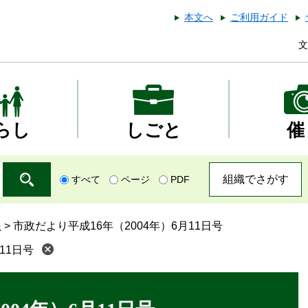
本文へ
ご利用ガイド
文
らし
しごと
催
組織でさがす
すべて
ページ
PDF
課
>
市政だより平成16年（2004年）6月11日号
11日号