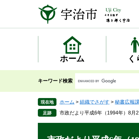
ペ
メ
ー
ニ
ジ
ュ
の
ー
先
を
頭
飛
で
ば
す
し
ホーム
く
。
て
本
文
キーワード検索
へ
ホーム
>
組織でさがす
>
秘書広報
現在地
市政だより平成6年（1994年）8月2
本
文