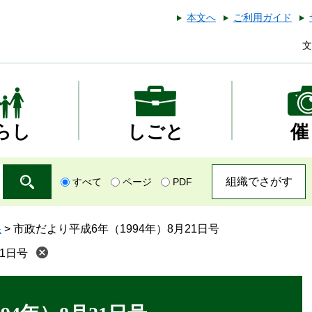
本文へ
ご利用ガイド
文
らし
しごと
催
組織でさがす
すべて
ページ
PDF
課
>
市政だより平成6年（1994年）8月21日号
1日号