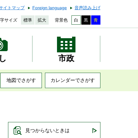
サイトマップ
Foreign language
音声読み上げ
字サイズ
標準
拡大
背景色
白
黒
青
し
市政
地図でさがす
カレンダーでさがす
見つからないときは