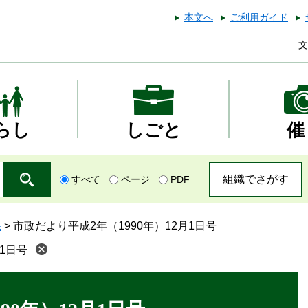
本文へ
ご利用ガイド
文
らし
しごと
催
組織でさがす
すべて
ページ
PDF
課
>
市政だより平成2年（1990年）12月1日号
1日号