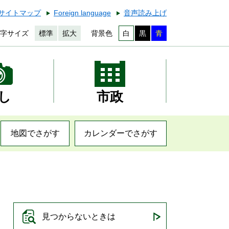
サイトマップ
Foreign language
音声読み上げ
字サイズ
標準
拡大
背景色
白
黒
青
し
市政
地図でさがす
カレンダーでさがす
見つからないときは