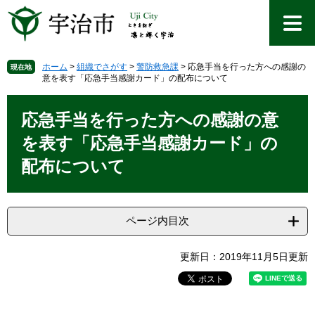
ペ
メ
ー
ニ
ジ
ュ
の
ー
先
を
ホーム
>
組織でさがす
>
警防救急課
>
応急手当を行った方への感謝の
現在地
意を表す「応急手当感謝カード」の配布について
頭
飛
で
ば
本
す
し
文
応急手当を行った方への感謝の意
。
て
本
を表す「応急手当感謝カード」の
文
配布について
へ
ページ内目次
更新日：2019年11月5日更新