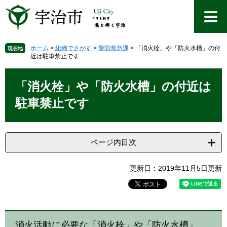
ペ
メ
ー
ニ
ジ
ュ
の
ー
先
を
ホーム
>
組織でさがす
>
警防救急課
>
「消火栓」や「防火水槽」の付
現在地
近は駐車禁止です
頭
飛
で
ば
本
す
し
文
「消火栓」や「防火水槽」の付近は
。
て
本
駐車禁止です
文
へ
ページ内目次
更新日：2019年11月5日更新
消火活動に必要な「消火栓」や「防火水槽」