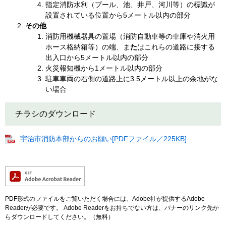
指定消防水利（プール、池、井戸、河川等）の標識が
設置されている位置から5メートル以内の部分
その他
消防用機械器具の置場（消防自動車等の車庫や消火用
ホース格納箱等）の端、ま
た
はこれらの道路に接する
出入口から5メートル以内の部分
火災報知機から1メートル以内の部分
駐車車両の右側の道路上に3.5メートル以上の余地がな
い場合
チラシのダウンロード
宇治市消防本部からのお願い[PDFファイル／225KB]
PDF形式のファイルをご覧いただく場合には、Adobe社が提供するAdobe
Readerが必要です。
Adobe Readerをお持ちでない方は、バナーのリンク先か
らダウンロードしてください。（無料）