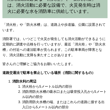
は、消火活動に必要な設備で、火災発生時は消
火に必要な水を消防車に供給しています。
「消火栓」や「防火水槽」は、道路上や歩道脇、公園に設置されて
います。
消防署では、いつどこで火災が発生しても消火活動ができるように
定期的に調査や点検を行っていますが、最近「消火栓」や「防火水
槽」の付近への違法駐車が見られます。この駐車車両が障害とな
り、消火活動に支障を来たすことがあります。
皆さんのご理解とご協力をお願いいたします。
道路交通法で駐車を禁止している場所（消防に関するもの）
消防水利の周辺
消火栓から5メートル以内の部分
消防用防火水槽の吸水口または吸管投入孔から5メート
ル以内の部分
消防用防火水槽の端、またはこれらの道路に接する出
入口から5メートル以内の部分