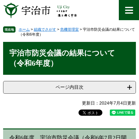
ペ
メ
ー
ニ
ジ
ュ
の
ー
先
を
ホーム
>
組織でさがす
>
危機管理室
>
宇治市防災会議の結果について
現在地
（令和6年度）
頭
飛
で
ば
本
す
し
文
宇治市防災会議の結果について
。
て
本
（令和6年度）
文
へ
ページ内目次
更新日：2024年7月4日更新
令和6年度 宇治市防災会議（令和6年7月2日開