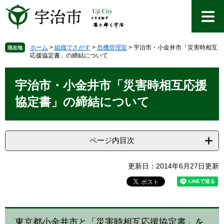
ペ
メ
ー
ニ
ジ
ュ
の
ー
先
を
ホーム
>
組織でさがす
>
危機管理室
>
宇治市・小金井市「災害時相互
現在地
応援協定書」の締結について
頭
飛
で
ば
本
す
し
文
宇治市・小金井市「災害時相互応援
。
て
本
協定書」の締結について
文
へ
ページ内目次
更新日：2014年6月27日更新
東京都小金井市と「災害時相互応援協定書」を