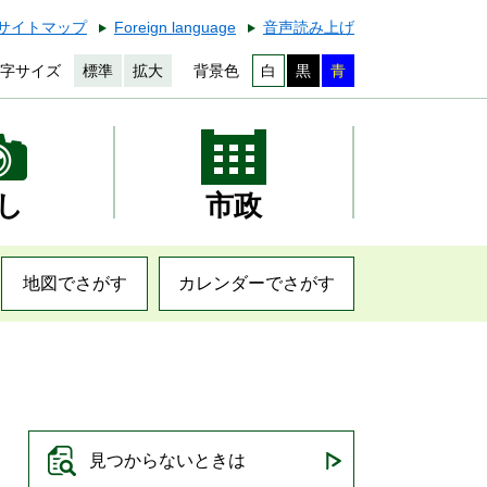
サイトマップ
Foreign language
音声読み上げ
字サイズ
標準
拡大
背景色
白
黒
青
し
市政
地図でさがす
カレンダーでさがす
見つからないときは