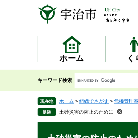
ペ
メ
ー
ニ
ジ
ュ
の
ー
先
を
頭
飛
で
ば
す
し
ホーム
く
。
て
本
文
キーワード検索
へ
ホーム
>
組織でさがす
>
危機管理
現在地
土砂災害の防止のために
本
文