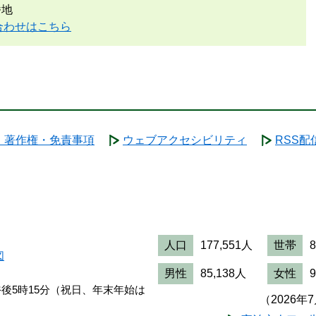
番地
合わせはこちら
・著作権・免責事項
ウェブアクセシビリティ
RSS配
人口
177,551人
世帯
図
男性
85,138人
女性
午後5時15分（祝日、年末年始は
（2026年