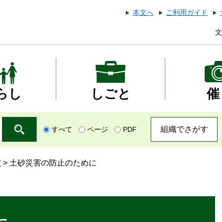
本文へ
ご利用ガイド
文
らし
しごと
催
組織でさがす
すべて
ページ
PDF
室
>
土砂災害の防止のために