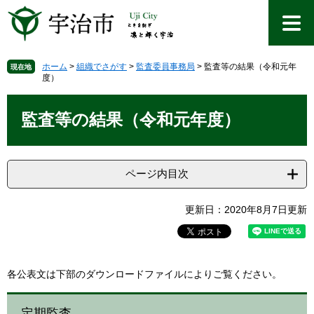
ペ
メ
ー
ニ
ジ
ュ
の
ー
先
を
ホーム
>
組織でさがす
>
監査委員事務局
>
監査等の結果（令和元年
現在地
度）
頭
飛
で
ば
本
す
し
文
監査等の結果（令和元年度）
。
て
本
文
へ
ページ内目次
更新日：2020年8月7日更新
各公表文は下部のダウンロードファイルによりご覧ください。
定期監査