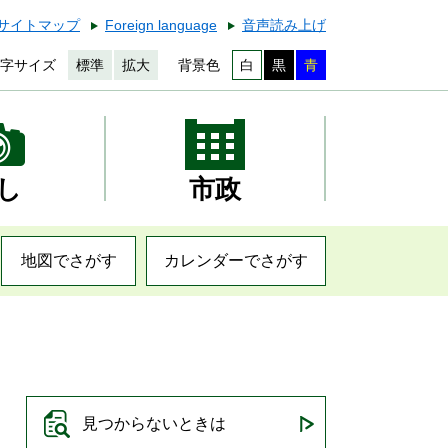
サイトマップ
Foreign language
音声読み上げ
字サイズ
標準
拡大
背景色
白
黒
青
し
市政
地図でさがす
カレンダーでさがす
見つからないときは