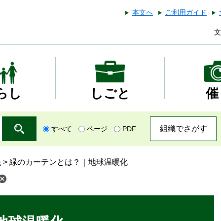
本文へ
ご利用ガイド
文
らし
しごと
催
組織でさがす
すべて
ページ
PDF
課
>
緑のカーテンとは？｜地球温暖化