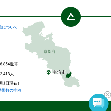
信について
86,854世帯
92,413人
7月1日現在）
世帯数の推移