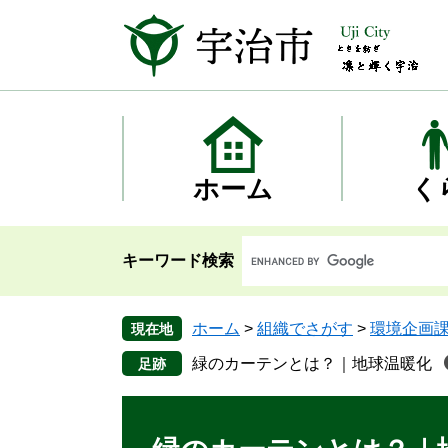
ペ
メ
ー
ニ
ジ
ュ
の
ー
先
を
頭
飛
で
ば
す
し
ホーム
く
。
て
本
文
キーワード検索
へ
ホーム
>
組織でさがす
>
環境企画
現在地
緑のカーテンとは？｜地球温暖化
本
文