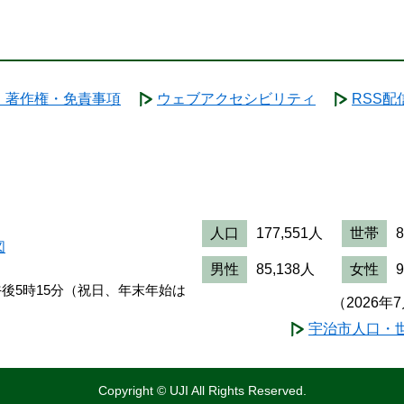
・著作権・免責事項
ウェブアクセシビリティ
RSS配
人口
177,551人
世帯
図
男性
85,138人
女性
午後5時15分（祝日、年末年始は
（2026年
宇治市人口・
Copyright © UJI All Rights Reserved.