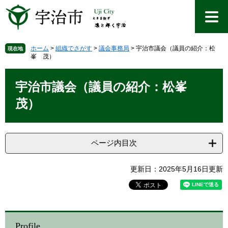
ペ
メ
ー
ニ
ジ
ュ
の
ー
先
を
ホーム
>
組織でさがす
>
議会事務局
>
宇治市議会（議員の紹介：松
現在地
峯 茂）
頭
飛
で
ば
本
す
し
文
宇治市議会（議員の紹介：松峯
。
て
本
茂）
文
へ
ページ内目次
更新日：2025年5月16日更新
Profile