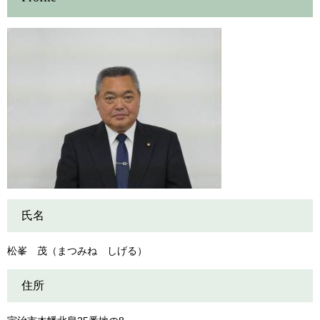
氏名
松峯 茂（まつみね しげる）
住所