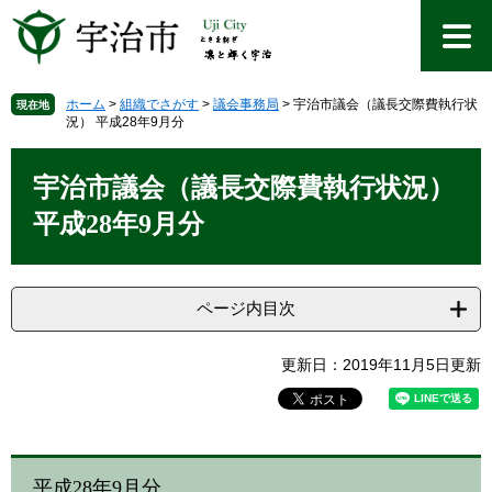
ペ
メ
ー
ニ
ジ
ュ
の
ー
先
を
ホーム
>
組織でさがす
>
議会事務局
>
宇治市議会（議長交際費執行状
現在地
況） 平成28年9月分
頭
飛
で
ば
本
す
し
文
宇治市議会（議長交際費執行状況）
。
て
本
平成28年9月分
文
へ
ページ内目次
更新日：2019年11月5日更新
平成28年9月分