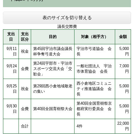
表のサイズを切り替える
議長交際費
支出
支出
目的
対象（相手方）
金額
日
区分
9月11
第45回宇治市議会議長
宇治市弓道協会 会
5,000
祝金
日
杯争奪弓道大会
長
円
第24回宇部市・宇治市
9月24
一般社団法人 宇治
7,000
会費
スポーツ交流大会「交
日
市体育協会 会長
円
歓会」
西小倉地区コミュニ
9月25
第29回西小倉地域敬老
5,000
祝金
ティ推進協議会 会
日
の集い
円
長
第40回全国育樹祭京
9月30
5,000
会費
第40回全国育樹祭大会
都府実行委員会 会
日
円
長
22,000
合計
4件
円