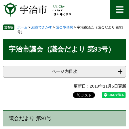
ペ
メ
ー
ニ
ジ
ュ
の
ー
先
を
ホーム
>
組織でさがす
>
議会事務局
>
宇治市議会（議会だより 第93
現在地
号）
頭
飛
で
ば
本
す
し
文
宇治市議会（議会だより 第93号）
。
て
本
文
へ
ページ内目次
更新日：2019年11月5日更新
議会だより 第93号