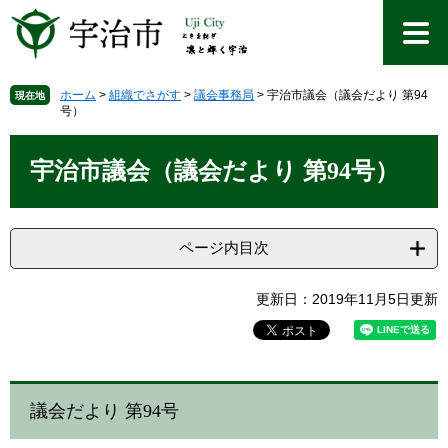
ペ
メ
ー
ニ
ジ
ュ
の
ー
先
を
ホーム
>
組織でさがす
>
議会事務局
>
宇治市議会（議会だより 第94
現在地
号）
頭
飛
で
ば
本
す
し
文
宇治市議会（議会だより 第94号）
。
て
本
文
へ
ページ内目次
更新日：2019年11月5日更新
議会だより 第94号