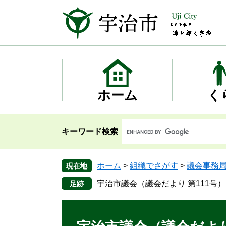
ペ
メ
ー
ニ
ジ
ュ
の
ー
先
を
頭
飛
で
ば
す
し
ホーム
く
。
て
本
文
キーワード検索
へ
ホーム
>
組織でさがす
>
議会事務
現在地
宇治市議会（議会だより 第111号）
本
文