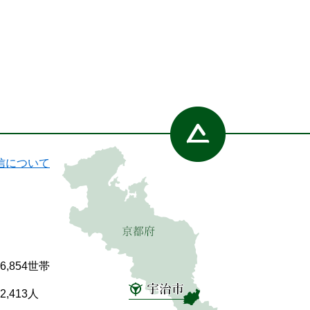
信について
86,854世帯
92,413人