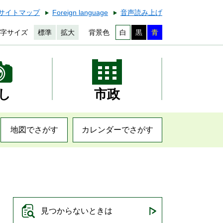
サイトマップ
Foreign language
音声読み上げ
字サイズ
標準
拡大
背景色
白
黒
青
し
市政
地図でさがす
カレンダーでさがす
見つからないときは