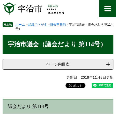
ペ
メ
ー
ニ
ジ
ュ
の
ー
先
を
ホーム
>
組織でさがす
>
議会事務局
>
宇治市議会（議会だより 第114
現在地
号）
頭
飛
で
ば
本
す
し
文
宇治市議会（議会だより 第114号）
。
て
本
文
へ
ページ内目次
更新日：2019年11月5日更新
議会だより 第114号