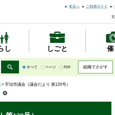
本文へ
ご利用ガイド
文
らし
しごと
催
組織でさがす
すべて
ページ
PDF
局
>
宇治市議会（議会だより 第120号）