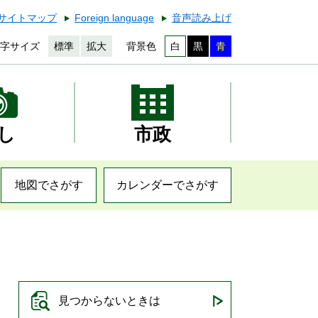
サイトマップ
Foreign language
音声読み上げ
字サイズ
標準
拡大
背景色
白
黒
青
し
市政
地図でさがす
カレンダーでさがす
見つからないときは