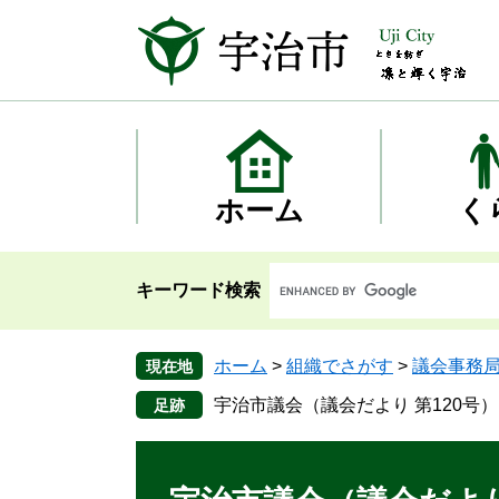
ペ
メ
ー
ニ
ジ
ュ
の
ー
先
を
頭
飛
で
ば
す
し
ホーム
く
。
て
本
文
キーワード検索
へ
ホーム
>
組織でさがす
>
議会事務
現在地
宇治市議会（議会だより 第120号）
本
文