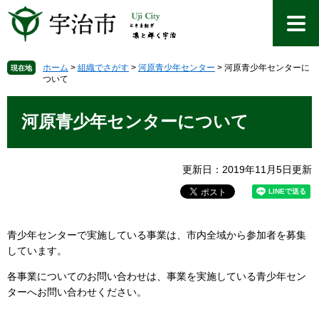
ペ
メ
ー
ニ
ジ
ュ
の
ー
先
を
ホーム
>
組織でさがす
>
河原青少年センター
>
河原青少年センターに
現在地
ついて
頭
飛
で
ば
本
す
し
文
河原青少年センターについて
。
て
本
文
更新日：2019年11月5日更新
へ
青少年センターで実施している事業は、市内全域から参加者を募集
しています。
各事業についてのお問い合わせは、事業を実施している青少年セン
ターへお問い合わせください。