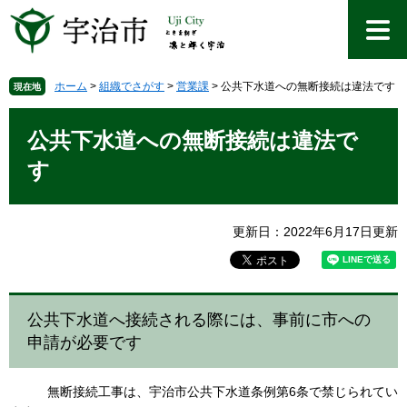
ペ
メ
ー
ニ
ジ
ュ
の
ー
先
を
ホーム
>
組織でさがす
>
営業課
>
公共下水道への無断接続は違法です
現在地
頭
飛
本
で
ば
文
公共下水道への無断接続は違法で
す
し
。
て
す
本
文
へ
更新日：2022年6月17日更新
公共下水道へ接続される際には、事前に市への
申請が必要です
無断接続工事は、宇治市公共下水道条例第6条で禁じられてい