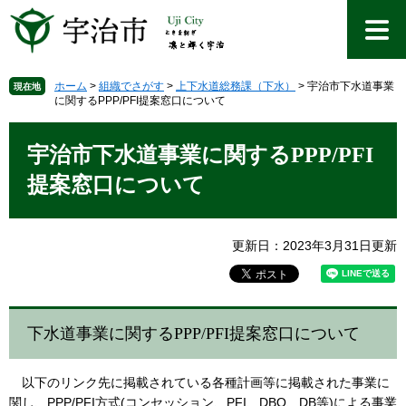
ペ
メ
ー
ニ
ジ
ュ
の
ー
先
を
ホーム
>
組織でさがす
>
上下水道総務課（下水）
>
宇治市下水道事業
現在地
に関するPPP/PFI提案窓口について
頭
飛
で
ば
本
す
し
文
宇治市下水道事業に関するPPP/PFI
。
て
本
提案窓口について
文
へ
更新日：2023年3月31日更新
下水道事業に関するPPP/PFI提案窓口について
以下のリンク先に掲載されている各種計画等に掲載された事業に
関し、PPP/PFI方式(コンセッション、PFI、DBO、DB等)による事業