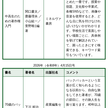
とめた一冊です。授業や
宿題、文化祭や卒業式、
関口慶太／
各種SNSなどで、画像や
中高生のた
齋藤理央 ／
音楽を使用するとき、ど
ミネルヴァ
めの著作権
小山紘一／
んな点に気を付けなけれ
書房
入門
萱野唯∥編
ばいけないかがわかりま
著
す。学校生活で直面しや
すい場面ごとに、具体例
を挙げて解説されてい
て、困ったときにすぐ検
索できる、キーワード索
引もついています。
2026年（令和8年）4月15日号
書名
著者名
出版社名
コメント
バックパッカーという言
葉が広く知られるように
なる以前から、自由な旅
をしてきた著者が、70歳
の節目に、その旅人生を
70歳のバッ
産業編集セ
振り返ります。40年以上
下川 裕治