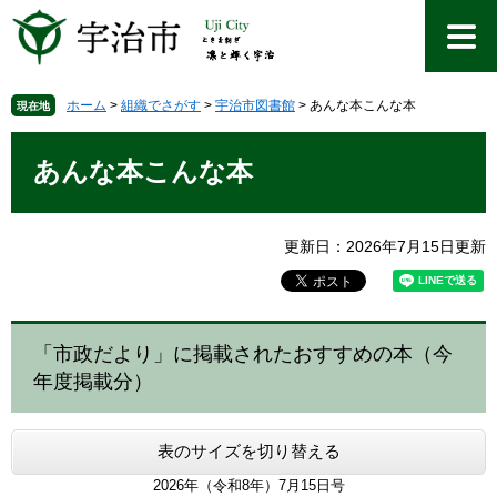
ペ
メ
ー
ニ
ジ
ュ
の
ー
先
を
ホーム
>
組織でさがす
>
宇治市図書館
>
あんな本こんな本
現在地
頭
飛
本
で
ば
文
あんな本こんな本
す
し
。
て
本
文
更新日：2026年7月15日更新
へ
「市政だより」に掲載されたおすすめの本（今
年度掲載分）
表のサイズを切り替える
2026年（令和8年）7月15日号