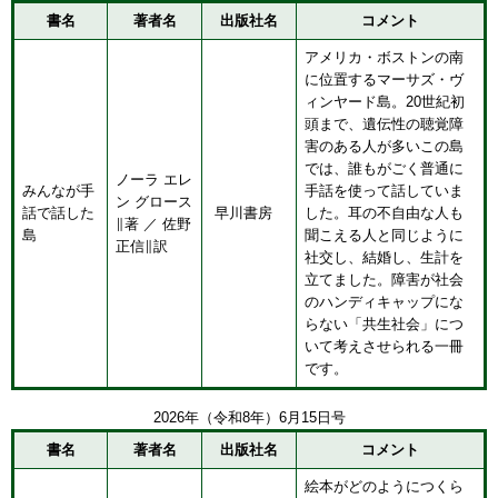
書名
著者名
出版社名
コメント
アメリカ・ボストンの南
に位置するマーサズ・ヴ
ィンヤード島。20世紀初
頭まで、遺伝性の聴覚障
害のある人が多いこの島
では、誰もがごく普通に
ノーラ エレ
みんなが手
手話を使って話していま
ン グロース
話で話した
早川書房
した。耳の不自由な人も
∥著 ／ 佐野
島
聞こえる人と同じように
正信∥訳
社交し、結婚し、生計を
立てました。障害が社会
のハンディキャップにな
らない「共生社会」につ
いて考えさせられる一冊
です。
2026年（令和8年）6月15日号
書名
著者名
出版社名
コメント
絵本がどのようにつくら