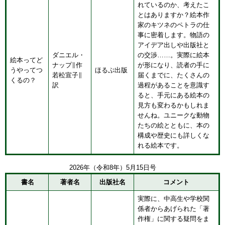
れているのか、考えたこ
とはありますか？絵本作
家のキツネのペトラの仕
事に密着します。物語の
アイデア出しや出版社と
ダニエル・
の交渉……。実際に絵本
絵本ってど
ナップ∥作
が形になり、読者の手に
うやってつ
ほるぷ出版
若松宣子∥
届くまでに、たくさんの
くるの？
訳
過程があることを意識す
ると、手元にある絵本の
見方も変わるかもしれま
せんね。ユニークな動物
たちの絵とともに、本の
構成や歴史にも詳しくな
れる絵本です。
2026年（令和8年）5月15日号
書名
著者名
出版社名
コメント
実際に、中高生や学校関
係者からあげられた「著
作権」に関する疑問をま