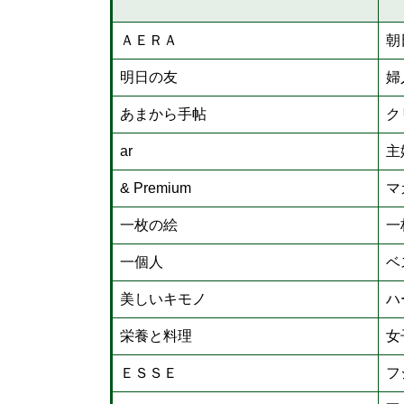
ＡＥＲＡ
朝
明日の友
婦
あまから手帖
ク
ar
主
& Premium
マ
一枚の絵
一
一個人
ベ
美しいキモノ
ハ
栄養と料理
女
ＥＳＳＥ
フ