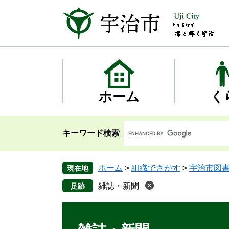
ペ
メ
ー
ニ
ジ
ュ
の
ー
先
を
頭
飛
で
ば
す
し
ホーム
く
。
て
本
文
キーワード検索
へ
ホーム
>
組織でさがす
>
宇治市図
現在地
雑誌・新聞
本
文