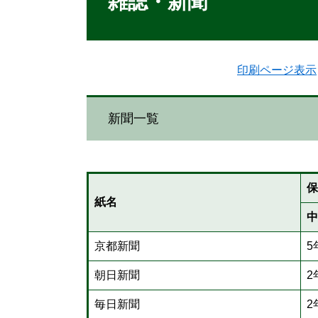
雑誌・新聞
印刷ページ表示
新聞一覧
保
紙名
中
京都新聞
5
朝日新聞
2
毎日新聞
2