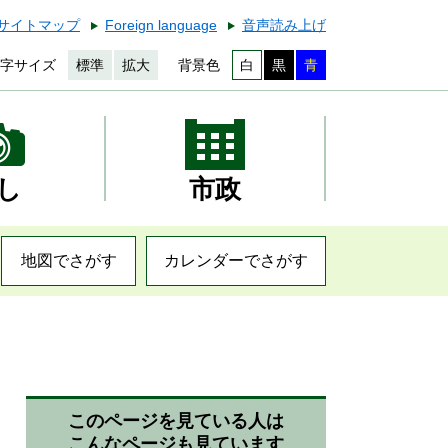
サイトマップ
Foreign language
音声読み上げ
字サイズ
標準
拡大
背景色
白
黒
青
し
市政
地図でさがす
カレンダーでさがす
このページを見ている人は
こんなページも見ています