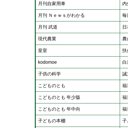
月刊自家用車
内
月刊 Ｎｅｗｓがわかる
毎
月刊 武道
日
現代農業
農
皇室
扶
kodomoe
白
子供の科学
誠
こどものとも
福
こどものとも 年少版
福
こどものとも 年中向
福
子どもの本棚
子