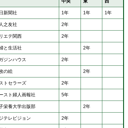
中央
東
西
日新聞社
1年
1年
1年
人之友社
2年
リエテ関西
2年
婦と生活社
2年
ガジンハウス
2年
枚の絵
2年
ストセラーズ
2年
ースト婦人画報社
5年
子栄養大学出版部
2年
ジテレビジョン
2年