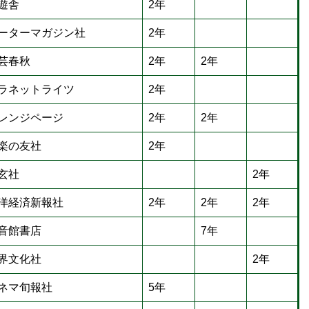
遊舎
2年
ーターマガジン社
2年
芸春秋
2年
2年
ラネットライツ
2年
レンジページ
2年
2年
楽の友社
2年
玄社
2年
洋経済新報社
2年
2年
2年
音館書店
7年
界文化社
2年
ネマ旬報社
5年