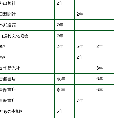
外出版社
2年
日新聞社
2年
本武道館
2年
山漁村文化協会
2年
桑社
2年
5年
2年
泉社
2年
文堂新光社
3年
音館書店
永年
6年
音館書店
永年
6年
音館書店
7年
どもの本棚社
5年