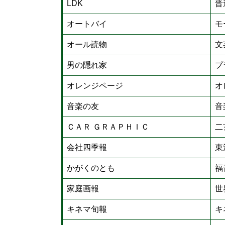
LDK
晋
オートバイ
モ
オール読物
文
男の隠れ家
プ
オレンジページ
オ
音楽の友
音
ＣＡＲ ＧＲＡＰＨＩＣ
二
会社四季報
東
かがくのとも
福
家庭画報
世
キネマ旬報
キ