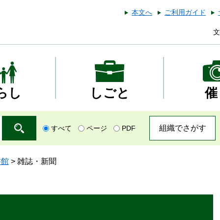
本文へ
ご利用ガイド
文
らし
しごと
催
組織でさがす
すべて
ページ
PDF
書館
>
雑誌・新聞