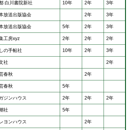
都 白川書院新社
10年
2年
3年
本放送出版協会
2年
3年
本放送出版協会
5年
2年
3年
集工房xyz
2年
2年
2年
しの手帖社
10年
2年
3年
文社
2年
芸春秋
2年
芸春秋
5年
ガジンハウス
2年
2年
2年
潮社
5年
レヨンハウス
2年