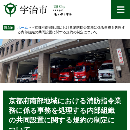
ペ
メ
ー
ニ
ジ
ュ
の
ー
先
を
ホーム
>
>
京都府南部地域における消防指令業務に係る事務を処理す
現在地
る内部組織の共同設置に関する規約の制定について
頭
飛
で
ば
す
し
。
て
本
文
へ
本
文
京都府南部地域における消防指令業
務に係る事務を処理する内部組織
の共同設置に関する規約の制定に
ついて