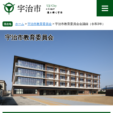
ペ
メ
ー
ニ
ジ
ュ
の
ー
先
を
ホーム
>
宇治市教育委員会
>
宇治市教育委員会会議録（令和3年）
現在地
頭
飛
で
ば
宇治市教育委員会
す
し
。
て
本
文
へ