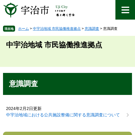
ペ
メ
ー
ニ
ジ
ュ
の
ー
先
を
ホーム
>
中宇治地域 市民協働推進拠点
>
意識調査
>
意識調査
現在地
頭
飛
で
ば
中宇治地域 市民協働推進拠点
す
し
。
て
本
文
へ
本
文
意識調査
2024年2月2日更新
中宇治地域における公共施設整備に関する意識調査について