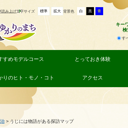
標準
拡大
白
黒
青
声読み上げ
文字サイズ
背景色
キー
検
す
検
索
対
すすめモデルコース
とっておき体験
象
かりのヒト・モノ・コト
アクセス
治
>
うじには物語がある探訪マップ