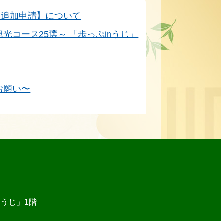
【追加申請】について
光コース25選～ 「歩っぷinうじ」
お願い〜
あうじ」1階