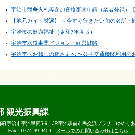
宇治市競争入札等参加資格審査申請（業者登録）
【地元ガイド厳選】 ～今すぐ行きたい旬の名所・観
宇治市の健康福祉（令和7年度版）
宇治市水道事業ビジョン・経営戦略
宇治市へお越しの皆さまへ 〜公共交通機関利用の
部 観光振興課
 京都府宇治市宇治里尻5-9 JR宇治駅前市民交流プラザ「ゆめり
41
Fax：0774-39-9409
メールでのお問い合わせはこちら