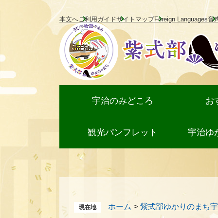
ペ
メ
本文へ
ご利用ガイド
サイトマップ
Foreign Languages
音
ー
ニ
ジ
ュ
の
ー
先
を
頭
飛
で
ば
宇治のみどころ
お
す。
し
て
観光パンフレット
宇治ゆ
本
文
へ
ホーム
>
紫式部ゆかりのまち宇
現在地