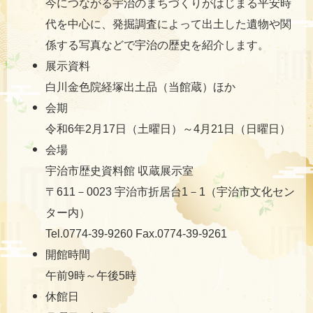
今につながる宇治のまちづくりがはじまる平安時
代を中心に、発掘調査によって出土した遺物や関
係する写真などで宇治の歴史を紹介します。
展示資料
白川金色院経塚出土品（当館蔵）ほか
会期
令和6年2月17日（土曜日）～4月21日（日曜日）
会場
宇治市歴史資料館 収蔵展示室
〒611－0023 宇治市折居台1－1（宇治市文化セン
ター内）
Tel.0774-39-9260 Fax.0774-39-9261
開館時間
午前9時～午後5時
休館日