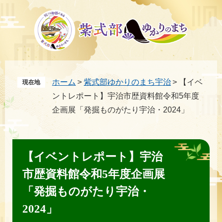
ペ
メ
ー
ニ
ジ
ュ
の
ー
先
を
頭
飛
ホーム
>
紫式部ゆかりのまち宇治
>
【イベ
現在地
で
ば
ントレポート】宇治市歴資料館令和5年度
す。
し
て
企画展「発掘ものがたり宇治・2024」
本
本
文
文
へ
【イベントレポート】宇治
市歴資料館令和5年度企画展
「発掘ものがたり宇治・
2024」