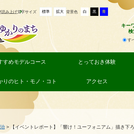
標準
拡大
白
黒
青
声読み上げ
文字サイズ
背景色
キー
検
す
検
索
対
すすめモデルコース
とっておき体験
象
かりのヒト・モノ・コト
アクセス
治
>
【イベントレポート】「響け！ユーフォニアム」描き下