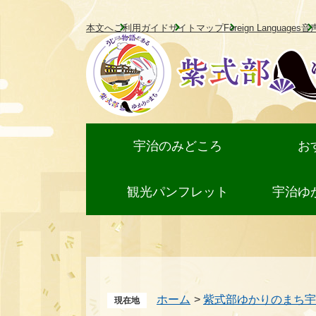
ペ
メ
本文へ
ご利用ガイド
サイトマップ
Foreign Languages
音
ー
ニ
ジ
ュ
の
ー
先
を
頭
飛
で
ば
宇治のみどころ
お
す。
し
て
観光パンフレット
宇治ゆ
本
文
へ
ホーム
>
紫式部ゆかりのまち宇
現在地