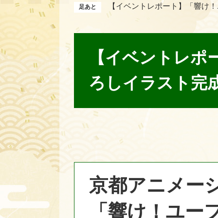
【イベントレポート】「響け！
本
文
【イベントレポ
ろしイラスト完
京都アニメーシ
「響け！ユー